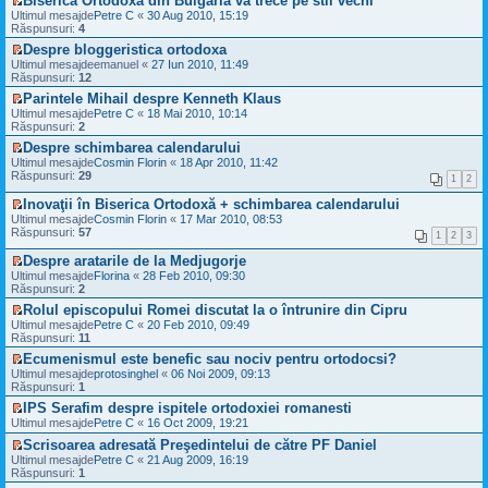
Biserica Ortodoxa din Bulgaria va trece pe stil vechi
i
m
i
n
m
V
t
e
Ultimul mesajde
u
Petre C
«
30 Aug 2010, 15:19
e
u
e
i
s
Răspunsuri:
l
4
c
l
z
t
a
t
Despre bloggeristica ortodoxa
i
m
i
j
i
V
t
e
Ultimul mesajde
u
emanuel
«
27 Iun 2010, 11:49
n
m
e
i
s
Răspunsuri:
l
12
e
u
z
t
a
t
c
l
Parintele Mihail despre Kenneth Klaus
i
j
i
i
m
V
Ultimul mesajde
u
Petre C
«
18 Mai 2010, 10:14
n
m
t
e
e
Răspunsuri:
l
2
e
u
i
s
z
t
c
l
t
a
Despre schimbarea calendarului
i
i
i
m
j
V
Ultimul mesajde
u
Cosmin Florin
«
18 Apr 2010, 11:42
m
t
e
n
e
Răspunsuri:
l
29
u
1
2
i
s
e
z
t
l
t
a
c
i
i
Inovaţii în Biserica Ortodoxă + schimbarea calendarului
m
j
i
u
m
V
e
Ultimul mesajde
Cosmin Florin
«
17 Mar 2010, 08:53
n
t
l
u
e
s
Răspunsuri:
57
e
1
2
3
i
t
l
z
a
c
t
i
m
i
j
Despre aratarile de la Medjugorje
i
m
e
u
n
V
t
Ultimul mesajde
Florina
«
28 Feb 2010, 09:30
u
s
l
e
e
i
Răspunsuri:
2
l
a
t
c
z
t
m
j
i
Rolul episcopului Romei discutat la o întrunire din Cipru
i
i
e
n
m
V
t
Ultimul mesajde
u
Petre C
«
20 Feb 2010, 09:49
s
e
u
e
i
Răspunsuri:
l
11
a
c
l
z
t
t
j
Ecumenismul este benefic sau nociv pentru ortodocsi?
i
m
i
i
n
V
t
e
Ultimul mesajde
u
protosinghel
«
06 Noi 2009, 09:13
m
e
e
i
s
Răspunsuri:
l
1
u
c
z
t
a
t
l
IPS Serafim despre ispitele ortodoxiei romanesti
i
i
j
i
m
V
t
Ultimul mesajde
u
Petre C
«
16 Oct 2009, 19:21
n
m
e
e
i
l
e
u
s
Scrisoarea adresată Preşedintelui de către PF Daniel
z
t
t
c
l
a
V
i
Ultimul mesajde
Petre C
«
21 Aug 2009, 16:19
i
i
m
j
e
u
Răspunsuri:
1
m
t
e
n
z
l