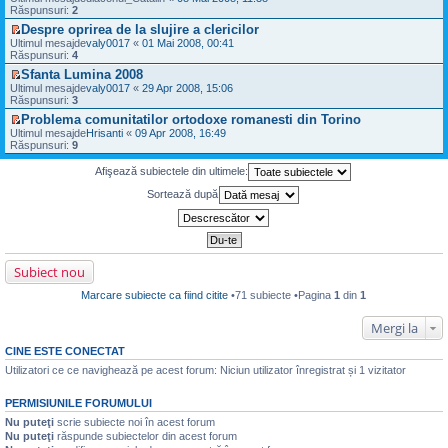
i
m
j
e
i
u
Răspunsuri:
2
m
e
n
z
t
l
u
s
Despre oprirea de la slujire a clericilor
e
i
i
t
l
a
V
c
Ultimul mesajde
u
valy0017
«
01 Mai 2008, 00:41
t
i
m
j
e
i
Răspunsuri:
l
4
m
e
n
z
t
t
u
s
Sfanta Lumina 2008
e
i
i
i
l
a
V
c
Ultimul mesajde
u
valy0017
«
29 Apr 2008, 15:06
t
m
m
j
e
i
Răspunsuri:
l
3
u
e
n
z
t
t
l
s
Problema comunitatilor ortodoxe romanesti din Torino
e
i
i
i
m
a
V
c
Ultimul mesajde
u
Hrisanti
«
09 Apr 2008, 16:49
t
m
e
j
e
i
Răspunsuri:
l
9
u
s
n
z
t
t
l
a
e
i
i
i
Afişează subiectele din ultimele:
m
j
c
u
t
m
e
n
i
l
u
Sortează după
s
e
t
t
l
a
c
i
i
m
j
i
t
m
e
n
t
u
s
e
i
l
a
c
t
m
j
i
Subiect nou
e
n
t
s
e
i
Marcare subiecte ca fiind citite
•71 subiecte •Pagina
1
din
1
a
c
t
j
i
n
t
Mergi la
e
i
c
t
CINE ESTE CONECTAT
i
Utilizatori ce ce navighează pe acest forum: Niciun utilizator înregistrat și 1 vizitator
t
i
t
PERMISIUNILE FORUMULUI
Nu puteţi
scrie subiecte noi în acest forum
Nu puteţi
răspunde subiectelor din acest forum