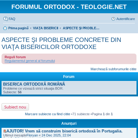
FORUMUL ORTODOX - TEOLOGIE.NET
FAQ
Autentificare
Prima pagină
VIAŢA BISERICII
ASPECTE ŞI PROBLEME CONCRETE DIN VIAŢA BISERICILOR ORTODOXE
ASPECTE ŞI PROBLEME CONCRETE DIN
VIAŢA BISERICILOR ORTODOXE
Reguli forum
Regulamentul general al forumului
Marchează subforumurile citite
Forum
BISERICA ORTODOXĂ ROMÂNĂ
Probleme ce vizează strict situaţia BOR.
Subiecte:
56
Subiect nou
Marcare subiecte ca fiind citite
•71 subiecte •Pagina
1
din
1
Anunţuri
AJUTOR! Vrem să construim biserică ortodoxă în Portugalia.
V
Ultimul mesajde
Floryan
«
24 Dec 2025, 22:04