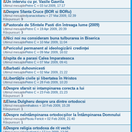
u
i
s
Un interviu cu pr. Vasile Gavrila
e
i
t
l
t
a
V
c
Ultimul mesajde
u
Petre C
«
03 Iul 2009, 17:17
i
m
j
e
i
l
m
e
Despre Sfanta Cruce (BOR si BORu)
n
z
t
t
u
s
V
e
i
Ultimul mesajde
dyanaciobanu
«
27 Mai 2009, 02:39
i
i
l
a
e
c
u
Răspunsuri:
9
t
m
m
j
z
i
l
u
e
Pastorale de Sfintele Pasti din întreaga lume (2009)
n
i
t
t
l
s
V
e
Ultimul mesajde
u
Petre C
«
19 Apr 2009, 20:39
i
i
m
a
e
c
Răspunsuri:
l
3
t
m
e
j
z
i
t
u
s
Nici noi nu consideram buna tulburarea in Biserica
n
i
t
i
l
a
V
e
Ultimul mesajde
u
Petre C
«
10 Mar 2009, 11:04
i
m
m
j
e
c
l
t
u
e
Pericolul permanent al ideologizării credinţei
n
z
i
t
l
s
V
e
i
Ultimul mesajde
t
Petre C
«
09 Mar 2009, 16:02
i
m
a
e
c
u
i
m
e
j
Ispita de a parasi Calea Imparateasca
z
i
l
t
u
s
n
V
i
Ultimul mesajde
t
Petre C
«
07 Mar 2009, 09:41
t
l
a
e
e
u
i
i
m
j
Barbatii duhovnicesti
c
z
l
t
m
e
n
V
i
i
Ultimul mesajde
Petre C
«
02 Mar 2009, 21:22
t
u
s
e
e
t
u
i
l
a
Libertăţile civile şi libertatea în Hristos
c
z
i
l
m
m
j
V
i
i
Ultimul mesajde
Petre C
«
28 Feb 2009, 10:20
t
t
u
e
n
e
t
u
i
l
s
Despre sfarsit si intampinarea corecta a lui
e
z
i
l
m
m
a
V
c
i
Ultimul mesajde
Petre C
«
23 Feb 2009, 21:23
t
t
u
e
j
e
i
u
Răspunsuri:
3
i
l
s
n
z
t
l
m
m
a
Elena Dulgheru despre ura dintre ortodocsi
e
i
i
t
u
e
j
V
c
Ultimul mesajde
u
mihailoss
«
10 Feb 2009, 15:28
t
i
l
s
n
e
i
Răspunsuri:
l
1
m
m
a
e
z
t
t
u
e
j
Despre neîntâmpinarea ortodocşilor la Întâmpinarea Domnului
c
i
i
i
l
s
n
V
i
Ultimul mesajde
u
Pisoiu Fericit
«
02 Feb 2009, 21:40
t
m
m
a
e
e
t
Răspunsuri:
l
1
u
e
j
c
z
i
t
l
s
Despre religia ortodoxa de rit vechi
n
i
i
t
i
m
a
V
e