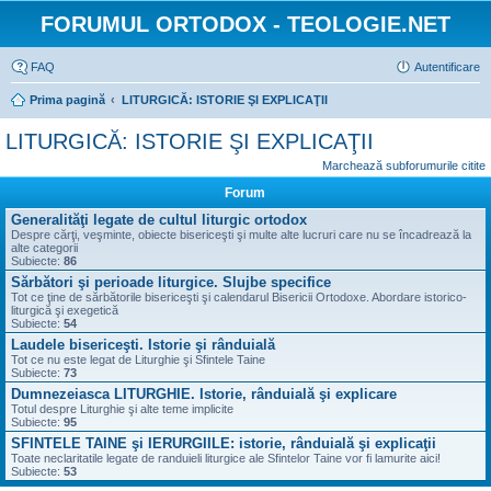
FORUMUL ORTODOX - TEOLOGIE.NET
FAQ
Autentificare
Prima pagină
LITURGICĂ: ISTORIE ŞI EXPLICAŢII
LITURGICĂ: ISTORIE ŞI EXPLICAŢII
Marchează subforumurile citite
Forum
Generalităţi legate de cultul liturgic ortodox
Despre cărţi, veşminte, obiecte bisericeşti şi multe alte lucruri care nu se încadrează la
alte categorii
Subiecte:
86
Sărbători şi perioade liturgice. Slujbe specifice
Tot ce ţine de sărbătorile bisericeşti şi calendarul Bisericii Ortodoxe. Abordare istorico-
liturgică şi exegetică
Subiecte:
54
Laudele bisericeşti. Istorie şi rânduială
Tot ce nu este legat de Liturghie şi Sfintele Taine
Subiecte:
73
Dumnezeiasca LITURGHIE. Istorie, rânduială şi explicare
Totul despre Liturghie şi alte teme implicite
Subiecte:
95
SFINTELE TAINE şi IERURGIILE: istorie, rânduială şi explicaţii
Toate neclaritatile legate de randuieli liturgice ale Sfintelor Taine vor fi lamurite aici!
Subiecte:
53