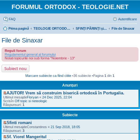
FORUMUL ORTODOX - TEOLOGIE.NET
FAQ
Autentificare
Prima pagină
TEOLOGIE ORTODOXĂ
SFINŢI PĂRINŢI şi ISTORIE BISERICEASCĂ
File de Sinaxar
File de Sinaxar
Reguli forum
Regulamentul general al forumului
Notati topicurile noi sub forma "Noiembrie - 13"
Subiect nou
Marcare subiecte ca fiind citite
•36 subiecte •Pagina
1
din
1
Anunţuri
AJUTOR! Vrem să construim biserică ortodoxă în Portugalia.
V
Ultimul mesajde
Floryan
«
24 Dec 2025, 22:04
e
Scrisîn
Off topic si neteologic
z
Răspunsuri:
1
i
u
Subiecte
l
t
Sfinti romani
i
V
m
Ultimul mesajde
Constantinos
«
21 Sep 2018, 18:05
e
u
Răspunsuri:
3
z
l
Sf. Viorel Mangeritul
i
m