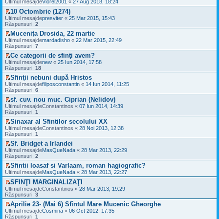
V
Ultimul mesajde
u
Viorel2001
«
27 Aug 2018, 18:24
e
e
l
s
10 Octombrie (1274)
z
t
a
V
i
Ultimul mesajde
presviter
«
25 Mar 2015, 15:43
i
j
e
u
Răspunsuri:
2
m
n
z
l
u
e
Muceniţa Drosida, 22 martie
i
t
l
c
V
Ultimul mesajde
u
mardadisho
«
22 Mar 2015, 22:49
i
m
i
e
Răspunsuri:
l
7
m
e
t
z
t
u
s
i
Ce categorii de sfinţi avem?
i
i
l
a
t
V
Ultimul mesajde
u
new
«
25 Iun 2014, 17:58
m
m
j
e
Răspunsuri:
l
18
u
e
n
z
t
l
s
Sfinţii nebuni după Hristos
e
i
i
m
a
V
c
Ultimul mesajde
u
filiposconstantin
«
14 Iun 2014, 11:25
m
e
j
e
i
Răspunsuri:
l
6
u
s
n
z
t
t
l
a
sf. cuv. nou muc. Ciprian (Nelidov)
e
i
i
i
m
j
V
c
Ultimul mesajde
u
Constantinos
«
07 Iun 2014, 14:39
t
m
e
n
e
i
Răspunsuri:
l
1
u
s
e
z
t
t
l
a
Sinaxar al Sfintilor secolului XX
c
i
i
i
m
j
V
Ultimul mesajde
i
u
Constantinos
«
28 Noi 2013, 12:38
t
m
e
n
e
Răspunsuri:
t
l
1
u
s
e
z
i
t
l
a
Sf. Bridget a Irlandei
c
i
t
i
m
j
V
Ultimul mesajde
i
u
MasQueNada
«
28 Mar 2013, 22:29
m
e
n
e
Răspunsuri:
t
l
2
u
s
e
z
i
t
l
a
Sfintii Ioasaf si Varlaam, roman hagiografic?
c
i
t
i
m
j
V
Ultimul mesajde
i
u
MasQueNada
«
28 Mar 2013, 22:27
m
e
n
e
t
l
u
s
SFINŢI MARGINALIZAŢI
e
z
i
t
l
a
V
c
i
Ultimul mesajde
Constantinos
«
28 Mar 2013, 19:29
t
i
m
j
e
i
u
Răspunsuri:
3
m
e
n
z
t
l
u
s
Aprilie 23- (Mai 6) Sfîntul Mare Mucenic Gheorghe
e
i
i
t
l
a
V
c
Ultimul mesajde
u
Cosmina
«
06 Oct 2012, 17:35
t
i
m
j
e
i
Răspunsuri:
l
1
m