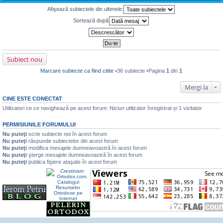
e
i
u
t
i
l
a
e
z
t
l
m
Afişează subiectele din ultimele:
m
j
c
i
i
t
u
e
n
i
u
t
i
l
Sortează după
s
e
t
l
m
m
a
c
i
t
u
e
j
i
t
i
l
s
n
t
m
m
a
e
i
u
e
j
c
t
l
s
n
i
Subiect nou
m
a
e
t
e
j
c
i
Marcare subiecte ca fiind citite
•36 subiecte •Pagina
1
din
1
s
n
i
t
a
e
t
j
c
i
Mergi la
n
i
t
e
t
CINE ESTE CONECTAT
c
i
i
Utilizatori ce ce navighează pe acest forum: Niciun utilizator înregistrat și 1 vizitator
t
t
i
PERMISIUNILE FORUMULUI
t
Nu puteţi
scrie subiecte noi în acest forum
Nu puteţi
răspunde subiectelor din acest forum
Nu puteţi
modifica mesajele dumneavoastră în acest forum
Nu puteţi
şterge mesajele dumneavoastră în acest forum
Nu puteţi
publica fişiere ataşate în acest forum