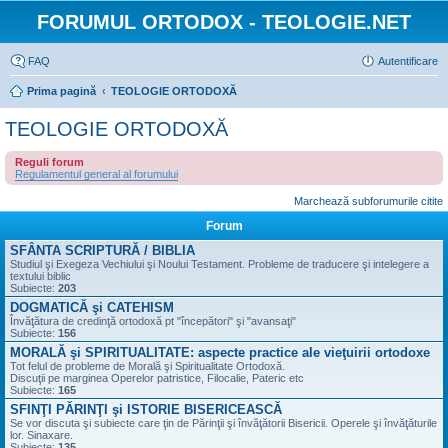
FORUMUL ORTODOX - TEOLOGIE.NET
FAQ
Autentificare
Prima pagină
TEOLOGIE ORTODOXĂ
TEOLOGIE ORTODOXĂ
Reguli forum
Regulamentul general al forumului
Marchează subforumurile citite
Forum
SFÂNTA SCRIPTURĂ / BIBLIA
Studiul şi Exegeza Vechiului şi Noului Testament. Probleme de traducere şi intelegere a
textului biblic
Subiecte:
203
DOGMATICĂ şi CATEHISM
Învăţătura de credinţă ortodoxă pt "începători" şi "avansaţi"
Subiecte:
156
MORALĂ şi SPIRITUALITATE: aspecte practice ale vieţuirii ortodoxe
Tot felul de probleme de Morală şi Spiritualitate Ortodoxă.
Discuţii pe marginea Operelor patristice, Filocalie, Pateric etc
Subiecte:
165
SFINŢI PĂRINŢI şi ISTORIE BISERICEASCĂ
Se vor discuta şi subiecte care ţin de Părinţii şi învăţătorii Bisericii. Operele şi învăţăturile
lor. Sinaxare.
Subiecte:
135