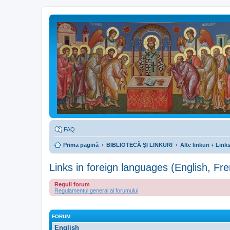
FAQ
Prima pagină
BIBLIOTECĂ ŞI LINKURI
Alte linkuri + Lin
Links in foreign languages (English, Fre
Reguli forum
Regulamentul general al forumului
FORUM
English