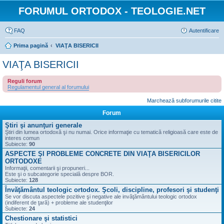
FORUMUL ORTODOX - TEOLOGIE.NET
FAQ
Autentificare
Prima pagină
VIAŢA BISERICII
VIAŢA BISERICII
Reguli forum
Regulamentul general al forumului
Marchează subforumurile citite
Forum
Ştiri şi anunţuri generale
Ştiri din lumea ortodoxă şi nu numai. Orice informaţie cu tematică religioasă care este de
interes comun
Subiecte:
90
ASPECTE ŞI PROBLEME CONCRETE DIN VIAŢA BISERICILOR
ORTODOXE
Informaţii, comentarii şi propuneri...
Este şi o subcategorie specială despre BOR.
Subiecte:
128
Învăţământul teologic ortodox. Şcoli, discipline, profesori şi studenţi
Se vor discuta aspectele pozitive şi negative ale invăţământului teologic ortodox
(indiferent de ţară) + probleme ale studenţilor
Subiecte:
24
Chestionare şi statistici