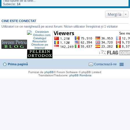
Titlul spune de la sine...
Subiecte:
14
Mergi la
CINE ESTE CONECTAT
Utilizatori ce ce navighează pe acest forum: Niciun utilizator înregistrat și 1 vizitator
Prima pagină
Contactează-ne
Furnizat de
phpBB
® Forum Software © phpBB Limited
Translation/Traducere:
phpBB România