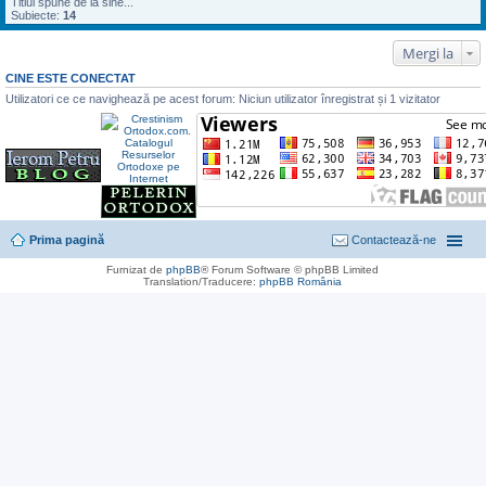
Titlul spune de la sine...
Subiecte:
14
Mergi la
CINE ESTE CONECTAT
Utilizatori ce ce navighează pe acest forum: Niciun utilizator înregistrat și 1 vizitator
Prima pagină
Contactează-ne
Furnizat de
phpBB
® Forum Software © phpBB Limited
Translation/Traducere:
phpBB România