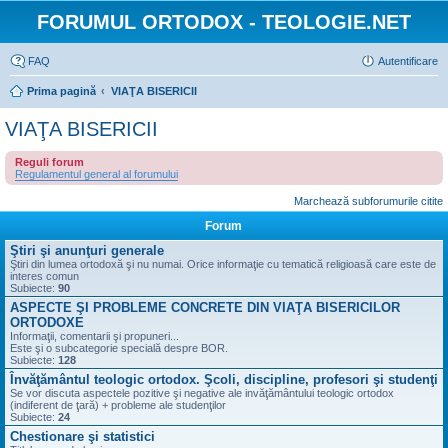
FORUMUL ORTODOX - TEOLOGIE.NET
FAQ
Autentificare
Prima pagină
VIAŢA BISERICII
VIAŢA BISERICII
Reguli forum
Regulamentul general al forumului
Marchează subforumurile citite
Forum
Ştiri şi anunţuri generale
Ştiri din lumea ortodoxă şi nu numai. Orice informaţie cu tematică religioasă care este de
interes comun
Subiecte:
90
ASPECTE ŞI PROBLEME CONCRETE DIN VIAŢA BISERICILOR
ORTODOXE
Informaţii, comentarii şi propuneri...
Este şi o subcategorie specială despre BOR.
Subiecte:
128
Învăţământul teologic ortodox. Şcoli, discipline, profesori şi studenţi
Se vor discuta aspectele pozitive şi negative ale invăţământului teologic ortodox
(indiferent de ţară) + probleme ale studenţilor
Subiecte:
24
Chestionare şi statistici