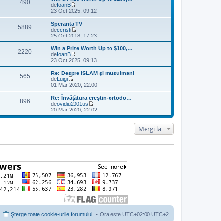
490
de
IoanB
V
23 Oct 2025, 09:12
e
z
Speranta TV
5889
i
de
ccristi
u
V
25 Oct 2018, 17:23
l
e
t
z
Win a Prize Worth Up to $100,…
2220
i
i
de
IoanB
m
u
V
23 Oct 2025, 09:13
u
l
e
l
t
z
Re: Despre ISLAM şi musulmani
m
565
i
i
de
Luigi
e
m
u
V
01 Mar 2020, 22:00
s
u
l
e
a
l
t
z
Re: Învăţătura creştin-ortodo…
j
m
896
i
i
de
ovidiu2001us
e
m
u
V
20 Mar 2020, 22:02
s
u
l
e
a
l
t
z
j
m
i
i
Mergi la
e
m
u
s
u
l
a
l
t
j
m
i
e
m
s
u
a
l
j
m
e
s
a
j
Şterge toate cookie-urile forumului
Ora este UTC+02:00 UTC+2