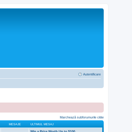
Autentificare
Marchează subforumurile citite
MESAJE
ULTIMUL MESAJ
Win a Prize Worth Up to $100,…