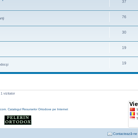
37
76
nţi
30
19
19
odocşi
1 vizitator
Contactează-ne