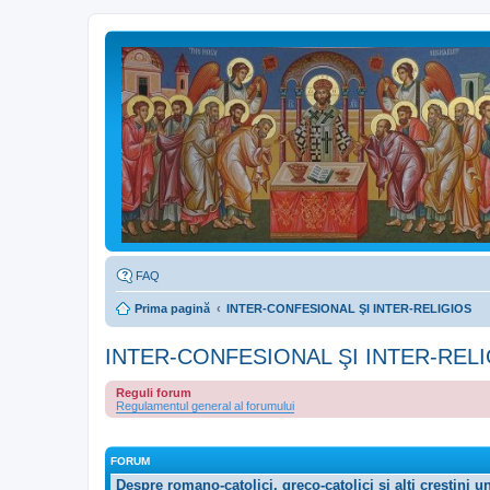
FAQ
Prima pagină
INTER-CONFESIONAL ŞI INTER-RELIGIOS
INTER-CONFESIONAL ŞI INTER-REL
Reguli forum
Regulamentul general al forumului
FORUM
Despre romano-catolici, greco-catolici şi alţi creştini 