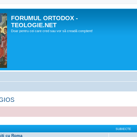
FORUMUL ORTODOX -
TEOLOGIE.NET
Doar pentru cei care cred sau vor să creadă conştient!
IGIOS
SUBIECTE
uniţi cu Roma