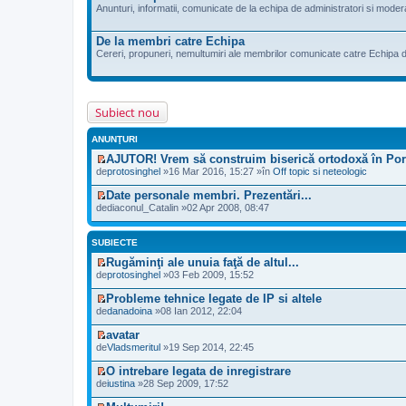
Anunturi, informatii, comunicate de la echipa de administratori si moder
De la membri catre Echipa
Cereri, propuneri, nemultumiri ale membrilor comunicate catre Echipa d
Subiect nou
ANUNŢURI
AJUTOR! Vrem să construim biserică ortodoxă în Por
V
de
protosinghel
»16 Mar 2016, 15:27 »în
Off topic si neteologic
e
z
Date personale membri. Prezentări...
i
V
de
diaconul_Catalin
»02 Apr 2008, 08:47
u
e
l
z
t
i
SUBIECTE
i
u
m
l
Rugăminţi ale unuia faţă de altul...
u
t
V
de
protosinghel
»03 Feb 2009, 15:52
l
i
e
m
m
z
Probleme tehnice legate de IP si altele
e
u
i
V
s
de
danadoina
»08 Ian 2012, 22:04
l
u
e
a
m
l
z
j
avatar
e
t
i
n
V
s
de
Vladsmeritul
»19 Sep 2014, 22:45
i
u
e
e
a
m
l
c
z
j
u
O intrebare legata de inregistrare
t
i
i
n
l
V
de
iustina
»28 Sep 2009, 17:52
i
t
u
e
m
e
m
i
l
c
e
z