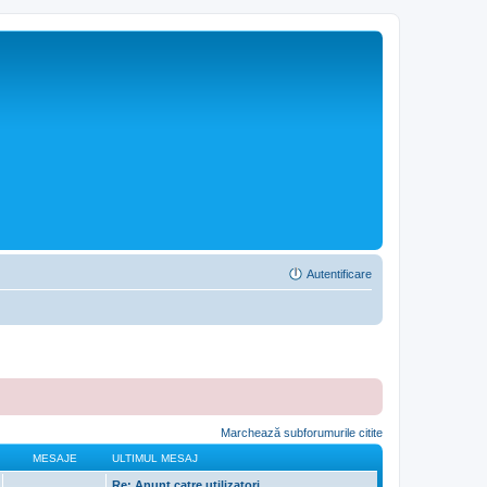
Autentificare
Marchează subforumurile citite
MESAJE
ULTIMUL MESAJ
Re: Anunt catre utilizatori