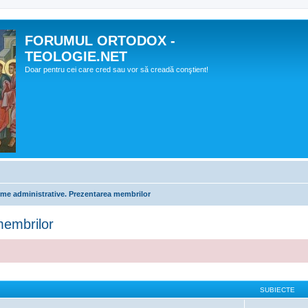
FORUMUL ORTODOX -
TEOLOGIE.NET
Doar pentru cei care cred sau vor să creadă conştient!
me administrative. Prezentarea membrilor
membrilor
SUBIECTE