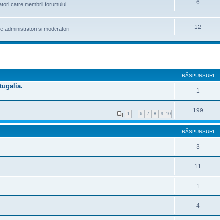
6
atori catre membrii forumului.
12
e administratori si moderatori
RĂSPUNSURI
tugalia.
1
199
1
…
6
7
8
9
10
RĂSPUNSURI
3
11
1
4