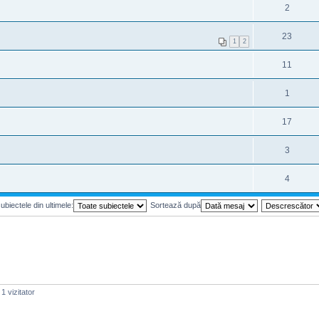
2
23
1
2
11
1
17
3
4
ubiectele din ultimele:
Sortează după
1 vizitator