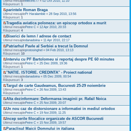
m
t
Ultimul mesajde
electric77
«
02 Oct 2010, 11:10
l
n
i
u
e
e
Răspunsuri:
1
t
e
t
l
z
s
i
c
parintele Roman Braga
i
m
i
a
m
i
V
t
e
Ultimul mesajde
u
Pr Haralambie
«
28 Sep 2010, 13:56
j
u
t
e
s
Răspunsuri:
l
1
n
l
i
z
a
t
e
Tragedia aviatica poloneza: un episcop ortodox a murit
m
t
i
j
i
c
V
e
Ultimul mesajde
u
Petre C
«
12 Apr 2010, 20:33
n
m
i
e
s
Răspunsuri:
l
4
e
u
t
z
a
t
c
l
i
Biserici de lemn / adrese de contact
i
j
i
i
m
t
V
Ultimul mesajde
u
danadoina
«
11 Apr 2010, 22:17
n
m
t
e
e
l
e
u
i
s
Patriarhul Pavle al Serbiei a trecut la Domnul
z
t
c
l
t
a
V
i
Ultimul mesajde
protosinghel
«
04 Feb 2010, 13:13
i
i
m
j
e
u
Răspunsuri:
10
m
t
e
n
z
l
u
i
s
Interviu cu PF Bartolomeu si reportaj despre PE 60 minutes
e
i
t
l
t
a
V
c
Ultimul mesajde
u
Petre C
«
25 Dec 2009, 19:36
i
m
j
e
i
Răspunsuri:
l
1
m
e
n
z
t
t
u
s
"NATIE. ISTORIE. CREDINTA" - Proiect national
e
i
i
i
l
a
V
c
Ultimul mesajde
u
danadoina
«
05 Dec 2009, 00:54
t
m
m
j
e
i
Răspunsuri:
l
3
u
e
n
z
t
t
l
s
Targul de carte Gaudeamus, Bucuresti 25-29 noiembrie
e
i
i
i
m
a
V
c
Ultimul mesajde
u
Petre C
«
26 Noi 2009, 13:43
t
m
e
j
e
i
Răspunsuri:
l
3
u
s
n
z
t
t
l
a
Alta dezinformare: Deformarea imaginii pr. Rafail Noica
e
i
i
i
m
j
V
c
Ultimul mesajde
u
Petre C
«
25 Noi 2009, 20:07
t
m
e
n
e
i
l
u
s
Un nou caz de distorsionare a informatiei in mediul ortodox
e
z
t
t
l
a
V
c
i
Ultimul mesajde
Petre C
«
19 Noi 2009, 11:25
i
i
m
j
e
i
u
t
m
e
Incep serile filocalice organizate de ASCOR Bucuresti
n
z
t
l
u
s
V
e
i
Ultimul mesajde
Petre C
«
15 Noi 2009, 19:57
i
t
l
a
e
c
u
t
i
m
j
Paraclisul Maicii Domnului in italiana
z
i
l
m
e