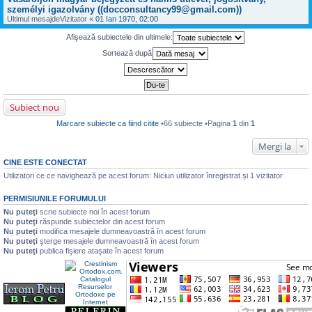
u
e
j
c
t
i
személyi igazolvány ((docconsultancy99@gmail.com))
l
s
n
i
m
m
Ultimul mesajde
a
Vizitator
«
01 Ian 1970, 02:00
e
t
u
e
j
c
i
l
s
n
Afişează subiectele din ultimele:
i
t
m
a
e
t
e
j
c
Sortează după
i
s
n
i
t
a
e
t
j
c
i
n
i
t
e
t
c
i
Subiect nou
i
t
t
Marcare subiecte ca fiind citite
•66 subiecte •Pagina
1
din
1
i
t
Mergi la
CINE ESTE CONECTAT
Utilizatori ce ce navighează pe acest forum: Niciun utilizator înregistrat și 1 vizitator
PERMISIUNILE FORUMULUI
Nu puteţi
scrie subiecte noi în acest forum
Nu puteţi
răspunde subiectelor din acest forum
Nu puteţi
modifica mesajele dumneavoastră în acest forum
Nu puteţi
şterge mesajele dumneavoastră în acest forum
Nu puteţi
publica fişiere ataşate în acest forum