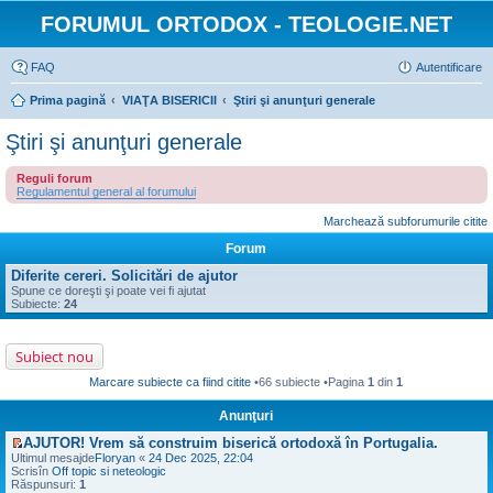
FORUMUL ORTODOX - TEOLOGIE.NET
FAQ
Autentificare
Prima pagină
VIAŢA BISERICII
Ştiri şi anunţuri generale
Ştiri şi anunţuri generale
Reguli forum
Regulamentul general al forumului
Marchează subforumurile citite
Forum
Diferite cereri. Solicitări de ajutor
Spune ce doreşti şi poate vei fi ajutat
Subiecte:
24
Subiect nou
Marcare subiecte ca fiind citite
•66 subiecte •Pagina
1
din
1
Anunţuri
AJUTOR! Vrem să construim biserică ortodoxă în Portugalia.
V
Ultimul mesajde
Floryan
«
24 Dec 2025, 22:04
e
Scrisîn
Off topic si neteologic
z
Răspunsuri:
1