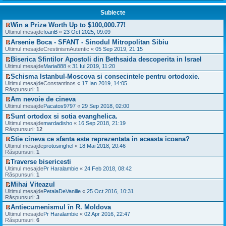
i
u
Subiecte
l
t
Win a Prize Worth Up to $100,000.77!
i
V
m
Ultimul mesajde
IoanB
«
23 Oct 2025, 09:09
e
u
Arsenie Boca - SFANT - Sinodul Mitropolitan Sibiu
z
l
V
i
Ultimul mesajde
m
CrestinismAutentic
«
05 Sep 2019, 21:15
e
u
e
Biserica Sfintilor Apostoli din Bethsaida descoperita in Israel
z
l
s
V
i
Ultimul mesajde
Maria888
«
31 Iul 2019, 11:20
t
a
e
u
i
j
Schisma Istanbul-Moscova si consecintele pentru ortodoxie.
z
l
m
n
V
i
Ultimul mesajde
Constantinos
«
17 Ian 2019, 14:05
t
u
e
e
u
Răspunsuri:
1
i
l
c
z
l
m
m
i
Am nevoie de cineva
i
t
u
e
t
V
Ultimul mesajde
u
Pacatos9797
«
29 Sep 2018, 02:00
i
l
s
i
e
l
m
m
a
t
Sunt ortodox si sotia evanghelica.
z
t
u
e
j
V
i
Ultimul mesajde
mardadisho
«
16 Sep 2018, 21:19
i
l
s
n
e
u
Răspunsuri:
12
m
m
a
e
z
l
u
e
j
Stie cineva ce sfanta este reprezentata in aceasta icoana?
c
i
t
l
s
n
V
i
Ultimul mesajde
u
protosinghel
«
18 Mai 2018, 20:46
i
m
a
e
e
t
Răspunsuri:
l
1
m
e
j
c
z
i
t
u
s
Traverse bisericesti
n
i
i
t
i
l
a
V
e
Ultimul mesajde
t
u
Pr Haralambie
«
24 Feb 2018, 08:42
m
m
j
e
c
Răspunsuri:
i
l
1
u
e
n
z
i
t
t
l
s
Mihai Viteazul
e
i
t
i
m
a
V
c
Ultimul mesajde
u
PetalaDeVanilie
«
25 Oct 2016, 10:31
i
m
e
j
e
i
Răspunsuri:
l
3
t
u
s
n
z
t
t
l
a
Antiecumenismul în R. Moldova
e
i
i
i
m
j
V
c
Ultimul mesajde
u
Pr Haralambie
«
02 Apr 2016, 22:47
t
m
e
n
e
i
Răspunsuri:
l
6
u
s
e
z
t