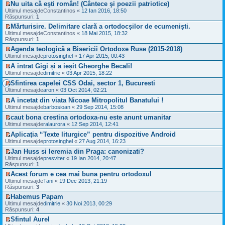
t
l
a
Nu uita că eşti român! (Cântece şi poezii patriotice)
c
i
i
i
m
j
V
Ultimul mesajde
i
u
Constantinos
«
12 Ian 2016, 18:50
t
m
e
n
e
Răspunsuri:
t
l
1
u
s
e
z
i
t
l
a
Mărturisire. Delimitare clară a ortodocșilor de ecumeniști.
c
i
t
i
m
j
V
Ultimul mesajde
i
u
Constantinos
«
18 Mai 2015, 18:32
m
e
n
e
Răspunsuri:
t
l
1
u
s
e
z
i
t
l
a
Agenda teologică a Bisericii Ortodoxe Ruse (2015-2018)
c
i
t
i
m
j
V
Ultimul mesajde
i
u
protosinghel
«
17 Apr 2015, 00:43
m
e
n
e
t
l
u
s
A intrat Gigi și a ieșit Gheorghe Becali!
e
z
i
t
l
a
V
c
i
Ultimul mesajde
dimitrie
«
03 Apr 2015, 18:22
t
i
m
j
e
i
u
m
e
Sfintirea capelei CSS Odai, sector 1, Bucuresti
n
z
t
l
u
s
V
e
i
Ultimul mesajde
aron
«
03 Oct 2014, 02:21
i
t
l
a
e
c
u
t
i
m
j
A incetat din viata Nicoae Mitropolitul Banatului !
z
i
l
m
e
n
V
i
Ultimul mesajde
t
barbosioan
«
29 Sep 2014, 15:08
t
u
s
e
e
u
i
i
l
a
caut bona crestina ortodoxa-nu este anunt umanitar
c
z
l
t
m
m
j
V
i
i
Ultimul mesajde
ralaurora
«
12 Sep 2014, 12:41
t
u
e
n
e
t
u
i
l
s
Aplicaţia “Texte liturgice” pentru dispozitive Android
e
z
i
l
m
m
a
V
c
i
Ultimul mesajde
protosinghel
«
27 Aug 2014, 16:23
t
t
u
e
j
e
i
u
i
l
s
n
Jan Huss si Ieremia din Praga: canonizati?
z
t
l
m
m
a
e
V
i
Ultimul mesajde
i
presviter
«
19 Ian 2014, 20:47
t
u
e
j
c
e
u
Răspunsuri:
t
1
i
l
s
n
i
z
l
m
m
a
Acest forum e cea mai buna pentru ortodoxul
e
t
i
t
u
e
j
V
c
Ultimul mesajde
i
u
Tani
«
19 Dec 2013, 21:19
i
l
s
n
e
i
Răspunsuri:
t
l
3
m
m
a
e
z
t
t
u
e
j
Habemus Papam
c
i
i
i
l
s
n
V
i
Ultimul mesajde
u
dimitrie
«
30 Noi 2013, 00:29
t
m
m
a
e
e
t
Răspunsuri:
l
4
u
e
j
c
z
i
t
l
s
Sfintul Aurel
n
i
i
t
i
m
a
V