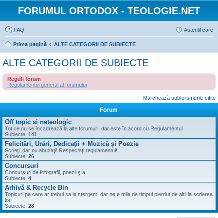
FORUMUL ORTODOX - TEOLOGIE.NET
FAQ
Autentificare
Prima pagină
ALTE CATEGORII DE SUBIECTE
ALTE CATEGORII DE SUBIECTE
Reguli forum
Regulamentul general al forumului
Marchează subforumurile citite
Forum
Off topic si neteologic
Tot ce nu se încadrează la alte forumuri, dar este în acord cu Regulamentul
Subiecte:
141
Felicitări, Urări, Dedicaţii + Muzică şi Poezie
Scrieţi, dar nu abuzaţi! Respectaţi regulamentul!
Subiecte:
26
Concursuri
Concursuri de fotografii, poezii ş.a.
Subiecte:
4
Arhivă & Recycle Bin
Topicuri pe care ar trebui sa le stergem, dar ne e mila de timpul pierdut de altii la scrierea
lor.
Subiecte:
28