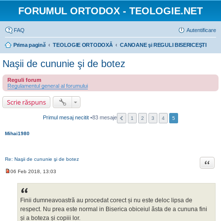
FORUMUL ORTODOX - TEOLOGIE.NET
FAQ
Autentificare
Prima pagină
TEOLOGIE ORTODOXĂ
CANOANE şi REGULI BISERICEŞTI
Naşii de cununie şi de botez
Reguli forum
Regulamentul general al forumului
Scrie răspuns
Primul mesaj necitit
•83 mesaje
1
2
3
4
5
Mihai1980
Re: Naşii de cununie şi de botez
Citat
06 Feb 2018, 13:03
M
e
s
a
j
Finii dumneavoastră au procedat corect și nu este deloc lipsa de
n
respect. Nu prea este normal in Biserica obiceiul ăsta de a cununa fini
e
c
și a boteza și copiii lor.