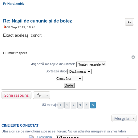
Pr Haralambie
Re: Naşii de cununie şi de botez
Citat
08 Sep 2019, 18:28
M
e
Exact aceleași condiții.
s
a
j
n
e
Cu mult respect.
c
i
t
Afişează mesajele din ultimele:
i
t
Sortează după
Scrie răspuns
83 mesaje
1
2
3
4
5
Mergi la
CINE ESTE CONECTAT
Utilizatori ce ce navighează pe acest forum: Niciun utilizator înregistrat și 2 vizitatori