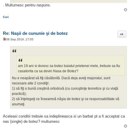
i
. Multumesc pentru raspuns.
t
i
t
Cori
Re: Naşii de cununie şi de botez
Citat
08 Sep 2019, 17:05
M
e
s
a
j
n
e
am 19 ani si doresc sa botez baiatul prietenei mele, trebuie sa fiu
c
i
casatorita ca sa devin Nasa de Botez?
t
i
Nu e neapărat să fiţi căsătorită. Dacă deja aveţi majoratul, sunt
t
necesare alte 2 condiţii:
1) să fiţi o bună creştină ortodoxă (cu cunoştinţe teoretice şi cu viaţă
practică);
2) să înţelegeţi ce înseamnă năşia de botez şi ce responsabilitate vă
asumaţi.
Aceleasi conditii trebuie sa indeplineasca si un barbat pt a fi acceptat ca
nas (single) de botez? multumesc