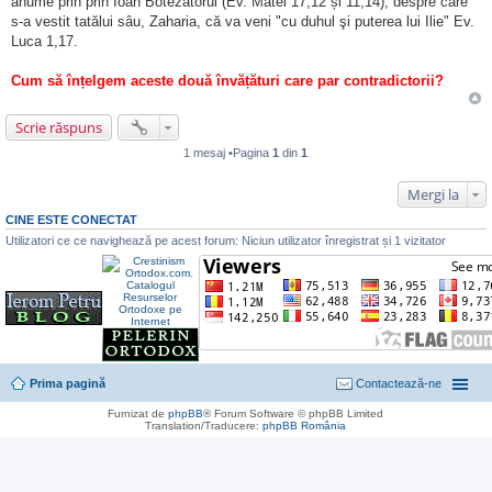
anume prin prin Ioan Botezătorul (Ev. Matei 17,12 și 11,14), despre care
t
i
s-a vestit tatălui sâu, Zaharia, că va veni "cu duhul şi puterea lui Ilie" Ev.
t
Luca 1,17.
Cum să înțelgem aceste două învățături care par contradictorii?
Scrie răspuns
1 mesaj •Pagina
1
din
1
Mergi la
CINE ESTE CONECTAT
Utilizatori ce ce navighează pe acest forum: Niciun utilizator înregistrat și 1 vizitator
Prima pagină
Contactează-ne
Furnizat de
phpBB
® Forum Software © phpBB Limited
Translation/Traducere:
phpBB România