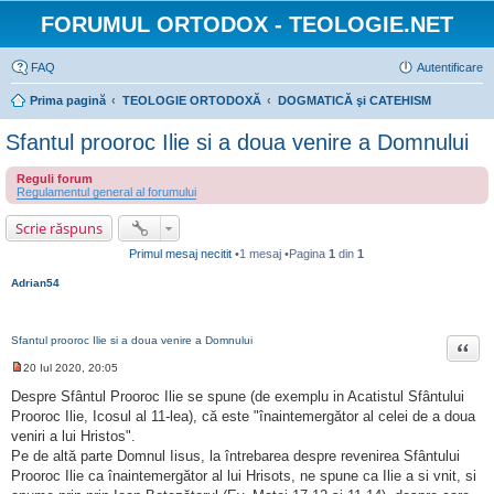
FORUMUL ORTODOX - TEOLOGIE.NET
FAQ
Autentificare
Prima pagină
TEOLOGIE ORTODOXĂ
DOGMATICĂ şi CATEHISM
Sfantul prooroc Ilie si a doua venire a Domnului
Reguli forum
Regulamentul general al forumului
Scrie răspuns
Primul mesaj necitit
•1 mesaj •Pagina
1
din
1
Adrian54
Sfantul prooroc Ilie si a doua venire a Domnului
Citat
20 Iul 2020, 20:05
M
e
Despre Sfântul Prooroc Ilie se spune (de exemplu in Acatistul Sfântului
s
Prooroc Ilie, Icosul al 11-lea), că este "înaintemergător al celei de a doua
a
j
veniri a lui Hristos".
n
Pe de altă parte Domnul Iisus, la întrebarea despre revenirea Sfântului
e
c
Prooroc Ilie ca înaintemergător al lui Hrisots, ne spune ca Ilie a si vnit, si
i