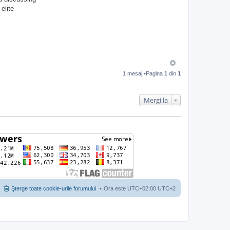
elite
1 mesaj •Pagina
1
din
1
Mergi la
Şterge toate cookie-urile forumului
Ora este UTC+02:00 UTC+2