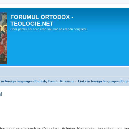
FORUMUL ORTODOX -
TEOLOGIE.NET
Doar pentru cei care cred sau vor să creadă conştient!
ks in foreign languages (English, French, Russian)
Links in foreign languages (Engli
!
rature on subjects such as Orthodoxy, Religion, Philosophy, Education, etc. a