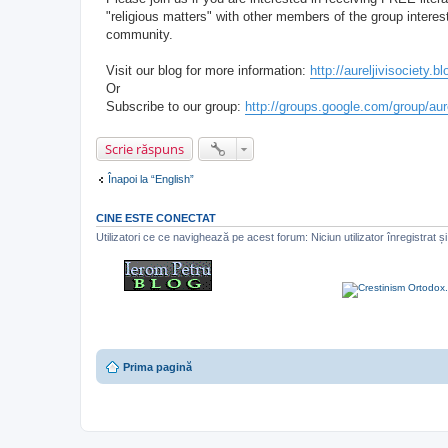
j
"religious matters" with other members of the group interes
n
community.
e
c
i
Visit our blog for more information:
http://aureljivisociety.
t
i
Or
t
Subscribe to our group:
http://groups.google.com/group/aure
Scrie răspuns
Înapoi la “English”
CINE ESTE CONECTAT
Utilizatori ce ce navighează pe acest forum: Niciun utilizator înregistrat și 
Prima pagină