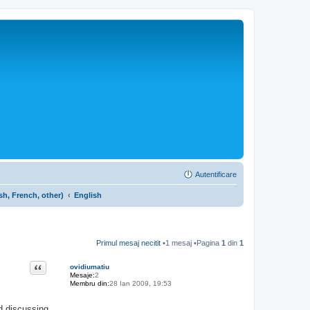
Autentificare
sh, French, other)
English
Primul mesaj necitit
•1 mesaj •Pagina
1
din
1
Citat
ovidiumatiu
Mesaje:
2
Membru din:
28 Ian 2009, 19:53
nd discussing