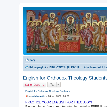
FAQ
Prima pagină
BIBLIOTECĂ ŞI LINKURI
Alte linkuri + Lin
English for Orthodox Theology Students
Scrie răspuns
English for Orthodox Theology Students!
de
ovidiumatiu
»
28 Ian 2009, 20:03
M
e
PRACTICE YOUR ENGLISH FOR THEOLOGY!
s
Please join us if you are interested in receiving FREE lite
a