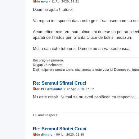
de
nora
»
11 Apr 2020, 18:21
M
e
Doamne ajuta ! tuturor
s
a
j
Va rog sa imi spuneti daca este gresit sa insemnam cu semnu
n
e
c
Acum când traim vremuri tulburi imi doresc sa pot sa pecetl
i
aparati de Hristos prin Sfanta Cruce de boli si necazuri.
t
i
t
Multa sanatate tuturor si Dumnezeu sa va ocroteasca!
Bucuraţi-vă pururea.
Rugaţi-vă neîncetat.
Daţi mulţumire pentru toate, căci aceasta este voia lui Dumnezeu, întru 
Re: Semnul Sfintei Cruci
de
Pr Haralambie
»
12 Apr 2020, 15:26
M
e
Nu este greșit. Numai sa nu aveți neplăceri cu respectivii..
s
a
j
n
e
Cu mult respect.
c
i
t
Re: Semnul Sfintei Cruci
i
t
de
dimitrie
»
06 Iun 2020, 21:30
M