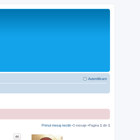
Autentificare
Primul mesaj necitit
•3 mesaje •Pagina
1
din
1
Citat