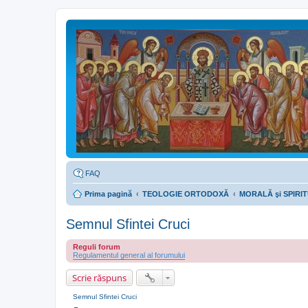
FAQ
Prima pagină
TEOLOGIE ORTODOXĂ
MORALĂ şi SPIRITUA
Semnul Sfintei Cruci
Reguli forum
Regulamentul general al forumului
Scrie răspuns
Semnul Sfintei Cruci