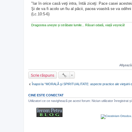
e
"Iar în orice casă veţi intra, întâi ziceţi: Pace casei acestei
s
Şi de va fi acolo un fiu al păcii, pacea voastră se va odihni 
a
j
(Lc.10:5-6)
n
e
c
Dragostea unește și străbate lumile... Răsari odată, viață veșnică!
i
t
i
t
Afişează 
Scrie răspuns
Înapoi la “MORALĂ şi SPIRITUALITATE: aspecte practice ale vieţuirii 
CINE ESTE CONECTAT
Utilizatori ce ce navighează pe acest forum: Niciun utilizator înregistrat și 