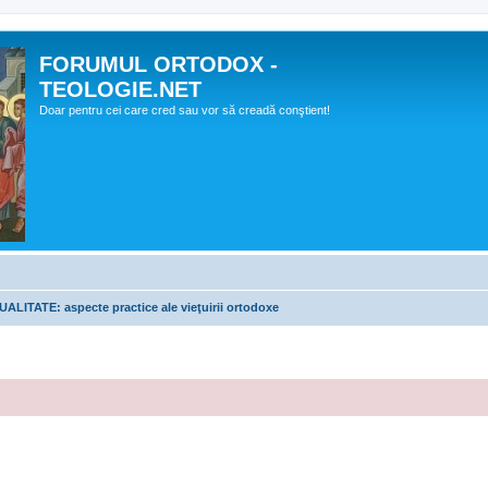
FORUMUL ORTODOX -
TEOLOGIE.NET
Doar pentru cei care cred sau vor să creadă conştient!
LITATE: aspecte practice ale vieţuirii ortodoxe