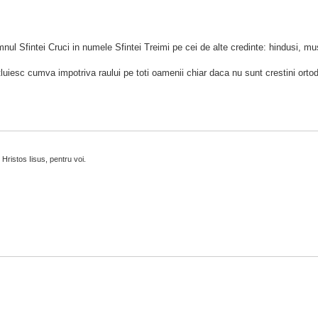
l Sfintei Cruci in numele Sfintei Treimi pe cei de alte credinte: hindusi, mu
uiesc cumva impotriva raului pe toti oamenii chiar daca nu sunt crestini ortod
Hristos Iisus, pentru voi.
.